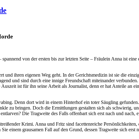
de
Morde
pannend von der ersten bis zur letzten Seite – Fräulein Anna ist eine
ert und ihren eigenen Weg geht. In der Gerichtsmedizin ist sie die einz
end und sind durch eine innige Freundschaft miteinander verbunden. Fr
szeit ist für ihn seine Arbeit als Journalist, denn er hat Anteile an ein
abing. Denn dort wird in einem Hinterhof ein toter Säugling gefunden. 
unkle zu bringen. Doch die Ermittlungen gestalten sich als schwierig, 
entlarven? Die Tragweite des Falls offenbart sich erst nach und nach, ei
reißender Krimi. Anna und Fritz sind facettenreiche Persönlichkeiten
e einem grausamen Fall auf den Grund, dessen Tragweite sich erst na