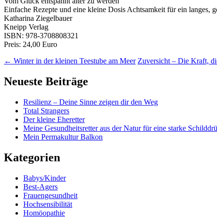
Vom Glück entspannt älter zu werden
Einfache Rezepte und eine kleine Dosis Achtsamkeit für ein langes,
Katharina Ziegelbauer
Kneipp Verlag
ISBN: 978-3708808321
Preis: 24,00 Euro
←
Winter in der kleinen Teestube am Meer
Zuversicht – Die Kraft, 
Neueste Beiträge
Resilienz – Deine Sinne zeigen dir den Weg
Total Strangers
Der kleine Eheretter
Meine Gesundheitsretter aus der Natur für eine starke Schilddr
Mein Permakultur Balkon
Kategorien
Babys/Kinder
Best-Agers
Frauengesundheit
Hochsensibilität
Homöopathie