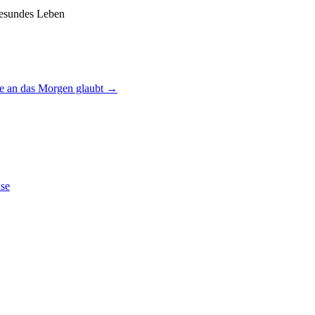
 gesundes Leben
die an das Morgen glaubt
→
üse