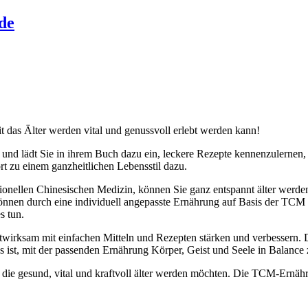
de
 das Älter werden vital und genussvoll erlebt werden kann!
nd lädt Sie in ihrem Buch dazu ein, leckere Rezepte kennenzulernen, d
rt zu einem ganzheitlichen Lebensstil dazu.
ionellen Chinesischen Medizin, können Sie ganz entspannt älter werden
e können durch eine individuell angepasste Ernährung auf Basis der T
s tun.
twirksam mit einfachen Mitteln und Rezepten stärken und verbessern. 
 es ist, mit der passenden Ernährung Körper, Geist und Seele in Balance
, die gesund, vital und kraftvoll älter werden möchten. Die TCM-Ernähr