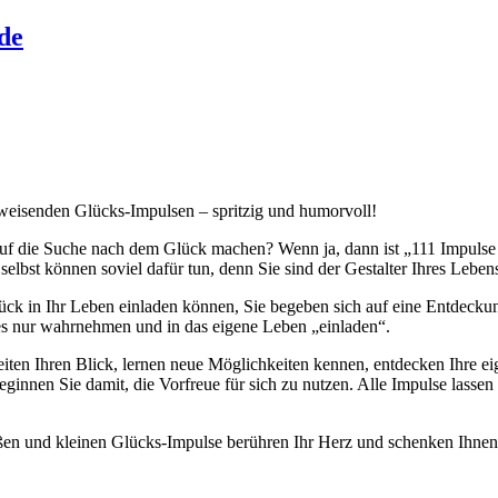
de
gweisenden Glücks-Impulsen – spritzig und humorvoll!
 auf die Suche nach dem Glück machen? Wenn ja, dann ist „111 Impulse 
elbst können soviel dafür tun, denn Sie sind der Gestalter Ihres Leben
ück in Ihr Leben einladen können, Sie begeben sich auf eine Entdeckung
 es nur wahrnehmen und in das eigene Leben „einladen“.
weiten Ihren Blick, lernen neue Möglichkeiten kennen, entdecken Ihre e
ginnen Sie damit, die Vorfreue für sich zu nutzen. Alle Impulse lassen 
 großen und kleinen Glücks-Impulse berühren Ihr Herz und schenken Ihn