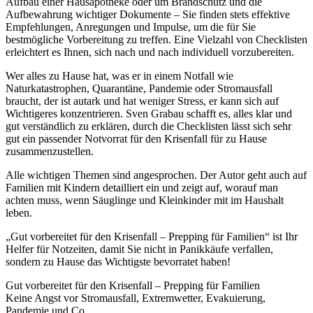
Aufbau einer Hausapotheke oder um Brandschutz und die
Aufbewahrung wichtiger Dokumente – Sie finden stets effektive
Empfehlungen, Anregungen und Impulse, um die für Sie
bestmögliche Vorbereitung zu treffen. Eine Vielzahl von Checklisten
erleichtert es Ihnen, sich nach und nach individuell vorzubereiten.
Wer alles zu Hause hat, was er in einem Notfall wie
Naturkatastrophen, Quarantäne, Pandemie oder Stromausfall
braucht, der ist autark und hat weniger Stress, er kann sich auf
Wichtigeres konzentrieren. Sven Grabau schafft es, alles klar und
gut verständlich zu erklären, durch die Checklisten lässt sich sehr
gut ein passender Notvorrat für den Krisenfall für zu Hause
zusammenzustellen.
Alle wichtigen Themen sind angesprochen. Der Autor geht auch auf
Familien mit Kindern detailliert ein und zeigt auf, worauf man
achten muss, wenn Säuglinge und Kleinkinder mit im Haushalt
leben.
„Gut vorbereitet für den Krisenfall – Prepping für Familien“ ist Ihr
Helfer für Notzeiten, damit Sie nicht in Panikkäufe verfallen,
sondern zu Hause das Wichtigste bevorratet haben!
Gut vorbereitet für den Krisenfall – Prepping für Familien
Keine Angst vor Stromausfall, Extremwetter, Evakuierung,
Pandemie und Co.